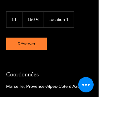
150
euros
1 h
1
150 €
Location 1
Réserver
Coordonnées
Marseille, Provence-Alpes-Côte d'Azur, FRA
© copyright
2012 - 2026
melissaglams.com SIRET